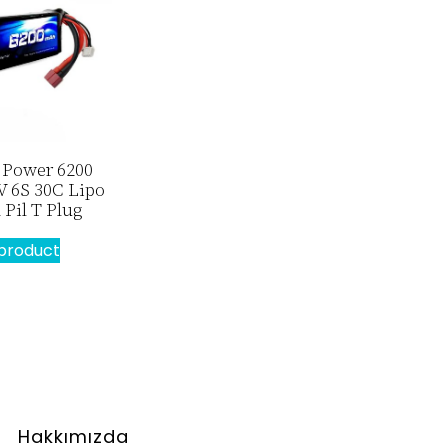
 Power 6200
 6S 30C Lipo
 Pil T Plug
product
Hakkımızda