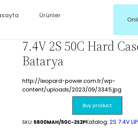
.4V 2S 50C Hard Case Batarya
asayfa
Ürünler
Onl
Leopard Power 580
7.4V 2S 50C Hard Cas
Batarya
http://leopard-power.com.tr/wp-
content/uploads/2023/09/3345.jpg
Buy product
Katalog:
2S 7.4V Li
SKU:
5800MAH/50C-2S2P