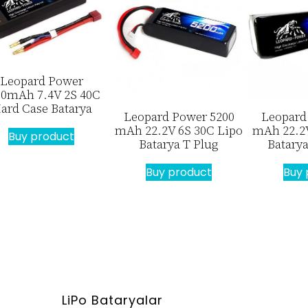
Leopard Power
00mAh 7.4V 2S 40C
ard Case Batarya
Leopard Power 5200
Leopard
mAh 22.2V 6S 30C Lipo
mAh 22.2V
Buy product
Batarya T Plug
Batarya
Buy product
Buy 
LiPo Bataryalar