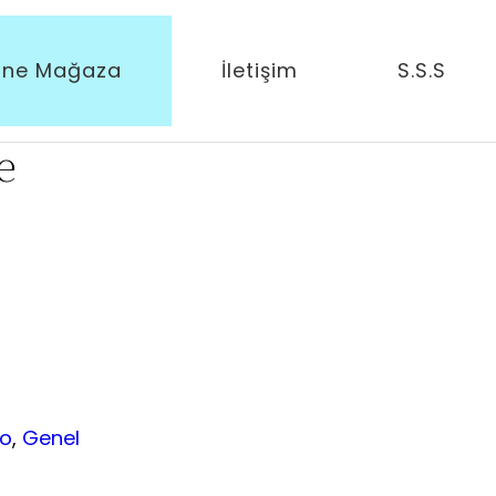
ine Mağaza
İletişim
S.S.S
0mAh
e
Online Mağaza
Kurumsal
İletişim
Po
, 
Genel
S.S.S.