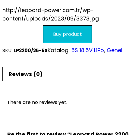
S.S.S.
http://leopard-power.com.tr/wp-
content/uploads/2023/09/3373.jpg
Buy product
Katalog:
5S 18.5V LiPo
, 
Genel
SKU:
LP2200/25-5S
Reviews (0)
There are no reviews yet.
Be the first to review “Leopard Power 2200