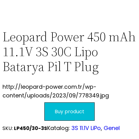
S.S.S.
Leopard Power 450 mAh
11.1V 3S 30C Lipo
Batarya Pil T Plug
http://leopard-power.com.tr/wp-
content/uploads/2023/09/778349.jpg
Buy product
Katalog:
3S 11.1V LiPo
, 
Genel
SKU:
LP450/30-3S