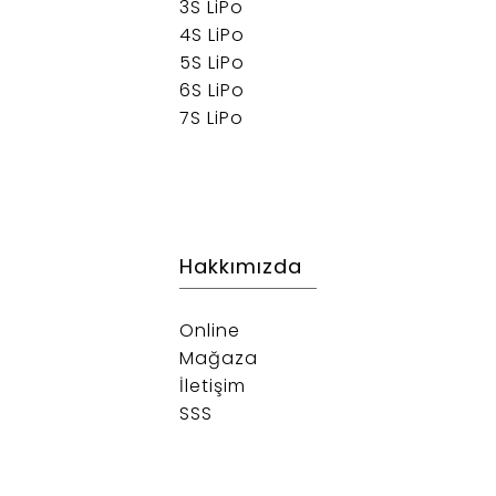
3S LiPo
4S LiPo
5S LiPo
6S LiPo
7S LiPo
Hakkımızda
Online
Mağaza
İletişim
SSS