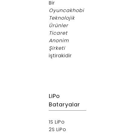
Bir
Oyuncakhobi
Teknolojik
Ürünler
Ticaret
Anonim
Şirketi
iştirakidir
LiPo
Bataryalar
1S LiPo
2S LiPo