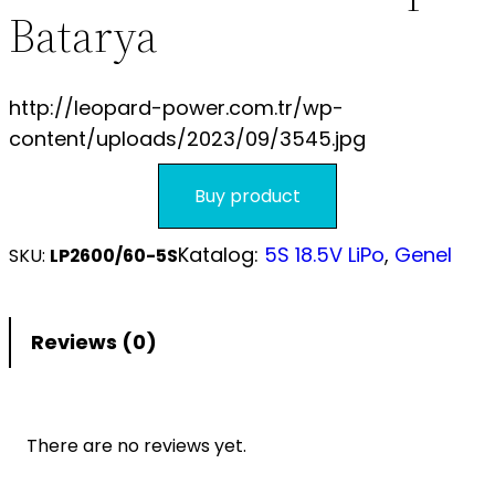
Batarya
S.S.S.
http://leopard-power.com.tr/wp-
content/uploads/2023/09/3545.jpg
Buy product
Katalog:
5S 18.5V LiPo
, 
Genel
SKU:
LP2600/60-5S
Reviews (0)
There are no reviews yet.