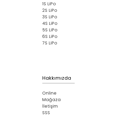
1S LiPo
2S LiPo
3S LiPo
4S LiPo
5S LiPo
6S LiPo
7S LiPo
Hakkımızda
Online
Mağaza
İletişim
SSS