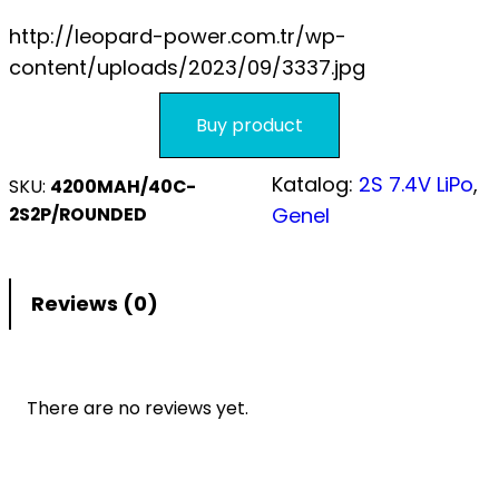
S.S.S.
http://leopard-power.com.tr/wp-
content/uploads/2023/09/3337.jpg
Buy product
Katalog:
2S 7.4V LiPo
, 
SKU:
4200MAH/40C-
2S2P/ROUNDED
Genel
Reviews (0)
There are no reviews yet.