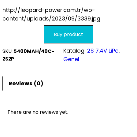
S.S.S.
http://leopard-power.com.tr/wp-
content/uploads/2023/09/3339.jpg
Buy product
Katalog:
2S 7.4V LiPo
, 
SKU:
5400MAH/40C-
2S2P
Genel
Reviews (0)
There are no reviews yet.