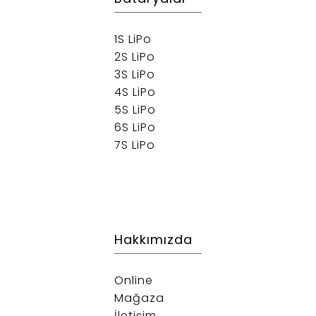
1S LiPo
2S LiPo
3S LiPo
4S LiPo
5S LiPo
6S LiPo
7S LiPo
Hakkımızda
Online
Mağaza
İletişim