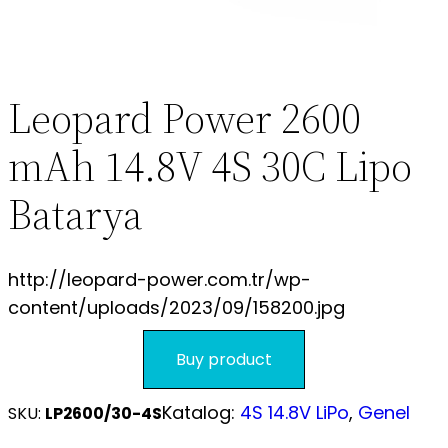
S.S.S.
Leopard Power 2600
mAh 14.8V 4S 30C Lipo
Batarya
http://leopard-power.com.tr/wp-
content/uploads/2023/09/158200.jpg
Buy product
Katalog:
4S 14.8V LiPo
, 
Genel
SKU:
LP2600/30-4S