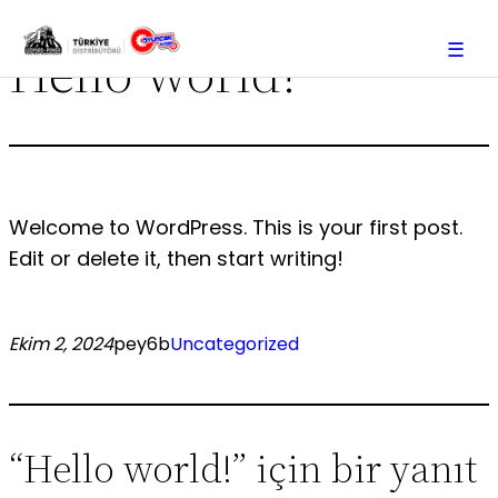
Hello world!
☰
İçeriğe
geç
Ürünler
2S 7.4V LiPo
2S 7.4V LiPo
3S 11.1V LiPo
Welcome to WordPress. This is your first post.
4S 14.8V Lipo
LiPo
Hücre
Edit or delete it, then start writing!
5S 18.5V LiPo
6S 22.2V LiPo
7S 25.9V LiPo
Ekim 2, 2024
pey6b
Uncategorized
8S – 16S LiPo
Online Mağaza
Kurumsal
“Hello world!” için bir yanıt
İletişim