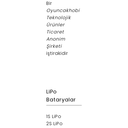
Bir
Oyuncakhobi
Teknolojik
Ürünler
Ticaret
Anonim
Şirketi
iştirakidir
LiPo
Bataryalar
1S LiPo
2S LiPo