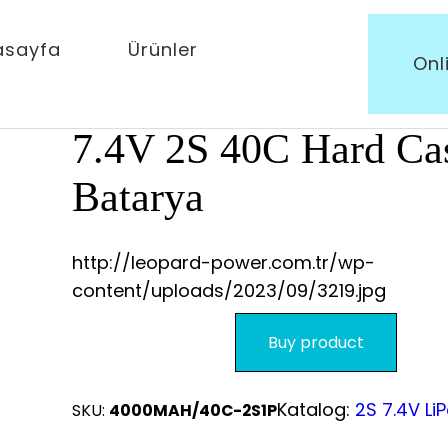
.4V 2S 40C Hard Case Batarya
asayfa
Ürünler
Onl
Leopard Power 4000
7.4V 2S 40C Hard Ca
Batarya
http://leopard-power.com.tr/wp-
content/uploads/2023/09/3219.jpg
Buy product
Katalog:
2S 7.4V Li
SKU:
4000MAH/40C-2S1P