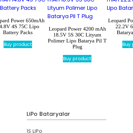
pard Power 650mAh
Leopard P
4.8V 4S 75C Lipo
22.2V 6
Leopard Power 4200 mAh
Battery Packs
Batarya
18.5V 5S 30C Lityum
Polimer Lipo Batarya Pil T
Buy product
Buy 
Plug
Buy product
LiPo Bataryalar
1S LiPo