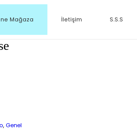
ine Mağaza
İletişim
S.S.S
mAh
se
Online Mağaza
Kurumsal
İletişim
S.S.S.
Po
, 
Genel