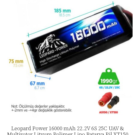
Leopard Power 16000 mAh 22.2V 6S 25C UAV &
Multirotor Lityum Polimer Lipo Batarya Pil XT150