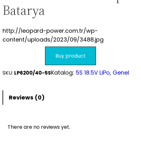
Batarya
S.S.S.
http://leopard-power.com.tr/wp-
content/uploads/2023/09/3488.jpg
Buy product
Katalog:
5S 18.5V LiPo
, 
Genel
SKU:
LP6200/40-5S
Reviews (0)
There are no reviews yet.