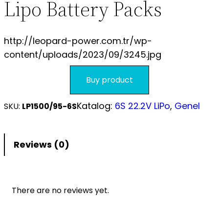
Lipo Battery Packs
S.S.S.
http://leopard-power.com.tr/wp-
content/uploads/2023/09/3245.jpg
Buy product
Katalog:
6S 22.2V LiPo
, 
Genel
SKU:
LP1500/95-6S
Reviews (0)
There are no reviews yet.