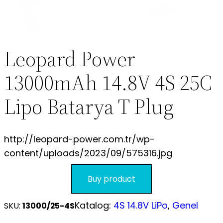
S.S.S.
Leopard Power
13000mAh 14.8V 4S 25C
Lipo Batarya T Plug
http://leopard-power.com.tr/wp-
content/uploads/2023/09/575316.jpg
Buy product
Katalog:
4S 14.8V LiPo
, 
Genel
SKU:
13000/25-4S