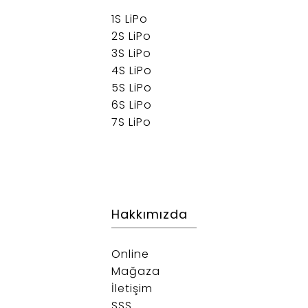
1S LiPo
2S LiPo
3S LiPo
4S LiPo
5S LiPo
6S LiPo
7S LiPo
Hakkımızda
Online
Mağaza
İletişim
SSS